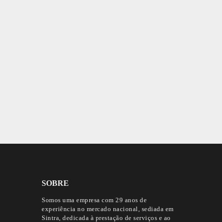
SOBRE
Somos uma empresa com 29 anos de
experiência no mercado nacional, sediada em
Sintra, dedicada à prestação de serviços e ao