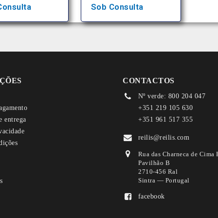
Consulta
Sob Consulta
ÇÕES
CONTACTOS
Nº verde: 800 204 047
agamento
+351 219 105 630
e entrega
+351 961 517 355
ivacidade
reilis@reilis.com
dições
Rua das Charneca de Cima 
Pavilhão B
2710-456 Ral
Sintra — Portugal
facebook