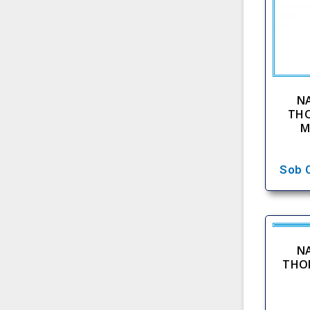
NA
THO
M
Sob 
NA
THOM