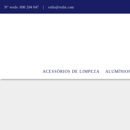
|
Nº verde: 800 204 047
reilis@reilis.com
ACESSÓRIOS DE LIMPEZA
ALUMÍNIO