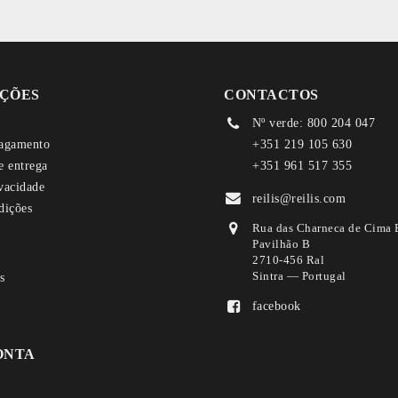
ÇÕES
CONTACTOS
Nº verde: 800 204 047
agamento
+351 219 105 630
e entrega
+351 961 517 355
ivacidade
reilis@reilis.com
dições
Rua das Charneca de Cima 
Pavilhão B
2710-456 Ral
Sintra — Portugal
facebook
ONTA