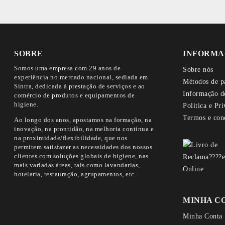
SOBRE
INFORMA
Somos uma empresa com 29 anos de
Sobre nós
experiência no mercado nacional, sediada em
Métodos de p
Sintra, dedicada à prestação de serviços e ao
Informação d
comércio de produtos e equipamentos de
higiene.
Politica e Pr
Termos e con
Ao longo dos anos, apostamos na formação, na
inovação, na prontidão, na melhoria contínua e
na proximidade/flexibilidade, que nos
permitem satisfazer as necessidades dos nossos
clientes com soluções globais de higiene, nas
mais variadas áreas, tais como lavandarias,
hotelaria, restauração, agrupamentos, etc.
MINHA C
Minha Conta