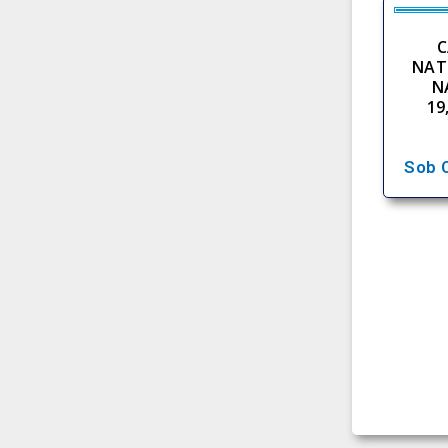
C
NAT
N
19
Sob 