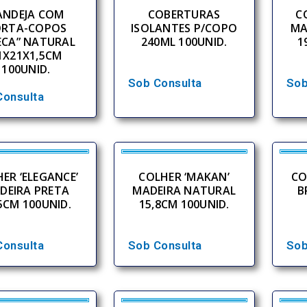
ANDEJA COM
COBERTURAS
C
ORTA-COPOS
ISOLANTES P/COPO
MA
ECA” NATURAL
240ML 100UNID.
1
1X21X1,5CM
100UNID.
Sob Consulta
Sob
Consulta
ER ‘ELEGANCE’
COLHER ‘MAKAN’
CO
DEIRA PRETA
MADEIRA NATURAL
B
5CM 100UNID.
15,8CM 100UNID.
Consulta
Sob Consulta
Sob