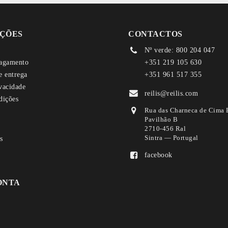
ÇÕES
CONTACTOS
Nº verde: 800 204 047
agamento
+351 219 105 630
e entrega
+351 961 517 355
ivacidade
reilis@reilis.com
dições
Rua das Charneca de Cima 
Pavilhão B
2710-456 Ral
Sintra — Portugal
facebook
ONTA