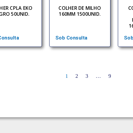
HER CPLA EKO
COLHER DE MILHO
C
GRO 50UNID.
160MM 1500UNID.
1
Consulta
Sob Consulta
Sob
1
2
3
…
9