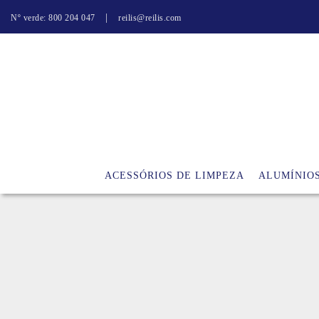
|
Nº verde: 800 204 047
reilis@reilis.com
ACESSÓRIOS DE LIMPEZA
ALUMÍNIO