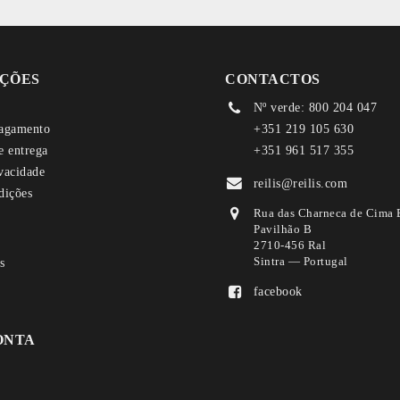
ÇÕES
CONTACTOS
Nº verde: 800 204 047
agamento
+351 219 105 630
e entrega
+351 961 517 355
ivacidade
reilis@reilis.com
dições
Rua das Charneca de Cima 
Pavilhão B
2710-456 Ral
Sintra — Portugal
facebook
ONTA