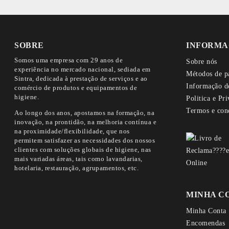
SOBRE
INFORMA
Somos uma empresa com 29 anos de
Sobre nós
experiência no mercado nacional, sediada em
Métodos de p
Sintra, dedicada à prestação de serviços e ao
Informação d
comércio de produtos e equipamentos de
higiene.
Politica e Pr
Termos e con
Ao longo dos anos, apostamos na formação, na
inovação, na prontidão, na melhoria contínua e
na proximidade/flexibilidade, que nos
permitem satisfazer as necessidades dos nossos
clientes com soluções globais de higiene, nas
mais variadas áreas, tais como lavandarias,
hotelaria, restauração, agrupamentos, etc.
MINHA C
Minha Conta
Encomendas