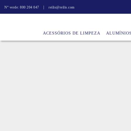
|
Nº verde: 800 204 047
reilis@reilis.com
ACESSÓRIOS DE LIMPEZA
ALUMÍNIO