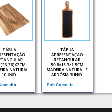
TÁBUA
TÁBUA
RESENTAÇÃO
APRESENTAÇÃO
ETANGULAR
RETANGULAR
X(26-30)X2CM
50.8×15.3×1.5CM
EIRA NATURAL
MADEIRA NATURAL E
10UNID.
ARDÓSIA 3UNID.
Consulta
Sob Consulta