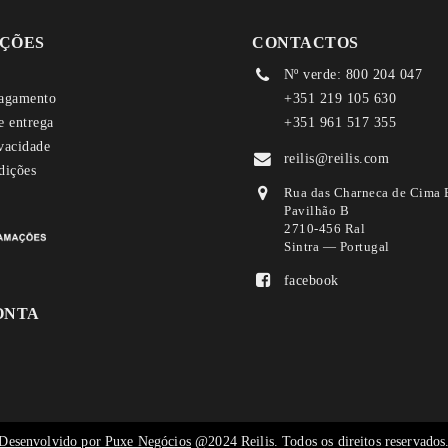
ÇÕES
CONTACTOS
Nº verde: 800 204 047
agamento
+351 219 105 630
e entrega
+351 961 517 355
ivacidade
reilis@reilis.com
dições
Rua das Charneca de Cima 
Pavilhão B
2710-456 Ral
Sintra — Portugal
facebook
ONTA
Desenvolvido por Puxe Negócios
@2024 Reilis. Todos os direitos reservados