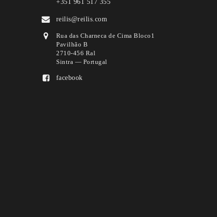
+351 961 517 355
reilis@reilis.com
Rua das Charneca de Cima Bloco1
Pavilhão B
2710-456 Ral
Sintra — Portugal
facebook