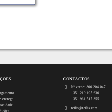
ÇÕES
CONTACTOS
Nº verde: 800 204 047
agamento
+351 219 105 630
e entrega
+351 961 517 355
ivacidade
reilis@reilis.com
dições