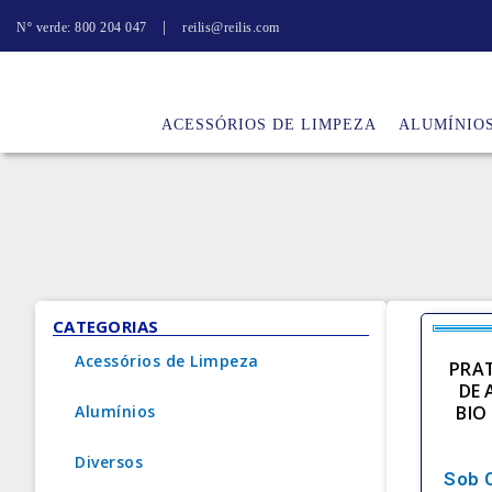
|
Nº verde: 800 204 047
reilis@reilis.com
ACESSÓRIOS DE LIMPEZA
ALUMÍNIO
CATEGORIAS
Acessórios de Limpeza
PRA
DE 
Alumínios
BIO
Diversos
Sob 