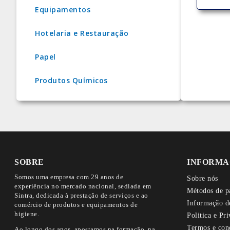
Equipamentos
Hotelaria e Restauração
Papel
Produtos Químicos
SOBRE
INFORMA
Somos uma empresa com 29 anos de
Sobre nós
experiência no mercado nacional, sediada em
Métodos de p
Sintra, dedicada à prestação de serviços e ao
Informação d
comércio de produtos e equipamentos de
higiene.
Politica e Pr
Termos e con
Ao longo dos anos, apostamos na formação, na