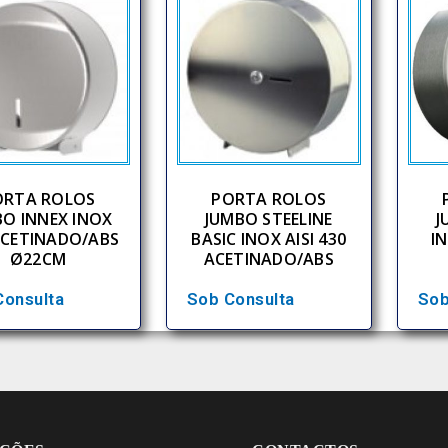
ORTA ROLOS
PORTA ROLOS
BO INNEX INOX
JUMBO STEELINE
J
ACETINADO/ABS
BASIC INOX AISI 430
I
Ø22CM
ACETINADO/ABS
Consulta
Sob Consulta
Sob