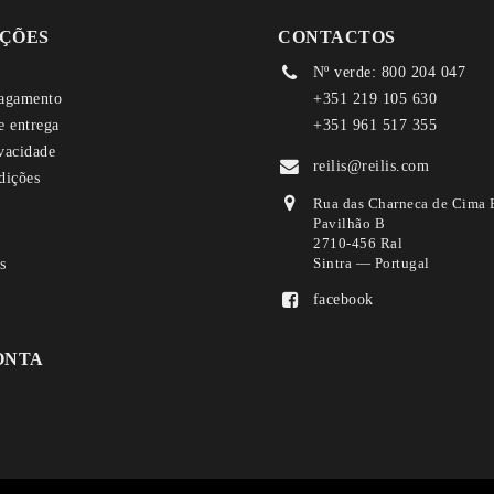
ÇÕES
CONTACTOS
Nº verde: 800 204 047
agamento
+351 219 105 630
e entrega
+351 961 517 355
ivacidade
reilis@reilis.com
dições
Rua das Charneca de Cima 
Pavilhão B
2710-456 Ral
Sintra — Portugal
facebook
ONTA