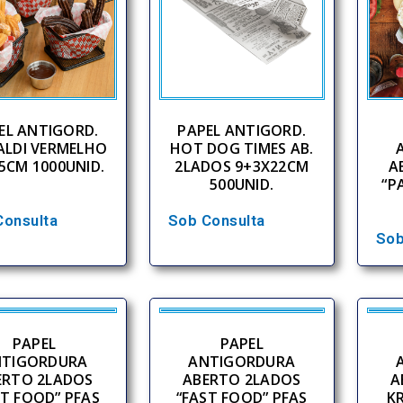
EL ANTIGORD.
PAPEL ANTIGORD.
PALDI VERMELHO
HOT DOG TIMES AB.
5CM 1000UNID.
2LADOS 9+3X22CM
A
500UNID.
“P
Consulta
Sob Consulta
Sob
PAPEL
PAPEL
NTIGORDURA
ANTIGORDURA
ERTO 2LADOS
ABERTO 2LADOS
A
ST FOOD” PFAS
“FAST FOOD” PFAS
K