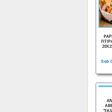
PAP
FITI
20X2
Sob 
A
AB
“FA