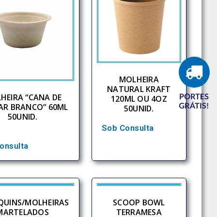
MOLHEIRA
NATURAL KRAFT
HEIRA “CANA DE
120ML OU 4OZ
AR BRANCO” 60ML
50UNID.
50UNID.
Sob Consulta
onsulta
QUINS/MOLHEIRAS
SCOOP BOWL
MARTELADOS
TERRAMESA