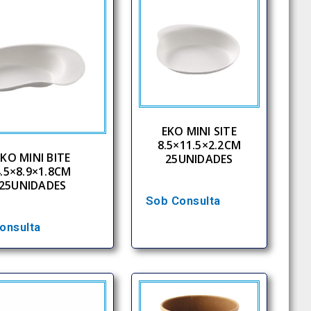
EKO MINI SITE
8.5×11.5×2.2CM
EKO MINI BITE
25UNIDADES
.5×8.9×1.8CM
25UNIDADES
Sob Consulta
onsulta