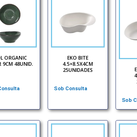
L ORGANIC
EKO BITE
 9CM 48UNID.
4.5×8.5X4CM
25UNIDADES
4
Consulta
Sob Consulta
Sob C