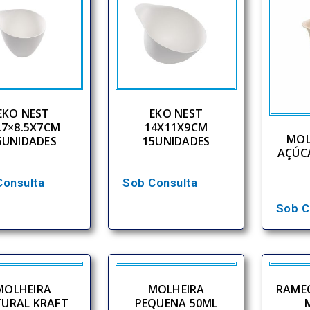
EKO NEST
EKO NEST
.7×8.5X7CM
14X11X9CM
MOL
5UNIDADES
15UNIDADES
AÇÚC
Consulta
Sob Consulta
Sob C
MOLHEIRA
MOLHEIRA
RAME
URAL KRAFT
PEQUENA 50ML