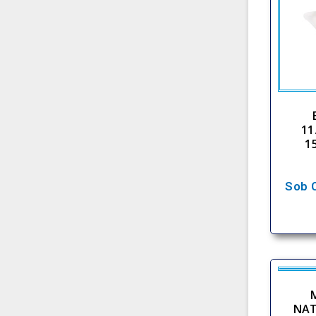
11
1
Sob 
NAT