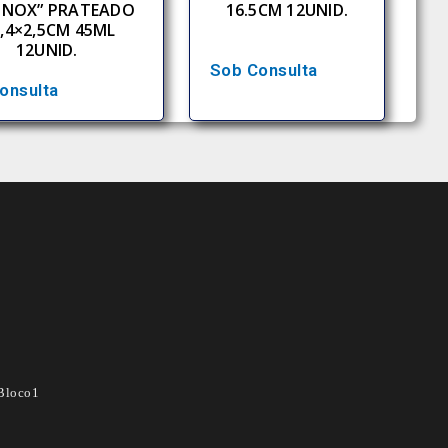
INOX” PRATEADO
16.5CM 12UNID.
,4×2,5CM 45ML
12UNID.
Sob Consulta
onsulta
Bloco1