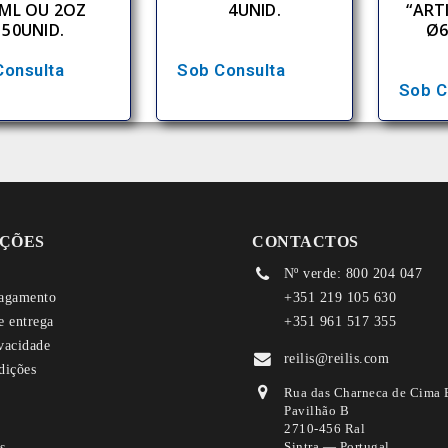
ML OU 2OZ
4UNID.
“ART
50UNID.
Ø6
Consulta
Sob Consulta
Sob C
ÇÕES
CONTACTOS
Nº verde: 800 204 047
agamento
+351 219 105 630
e entrega
+351 961 517 355
ivacidade
reilis@reilis.com
dições
Rua das Charneca de Cima 
Pavilhão B
2710-456 Ral
Sintra — Portugal