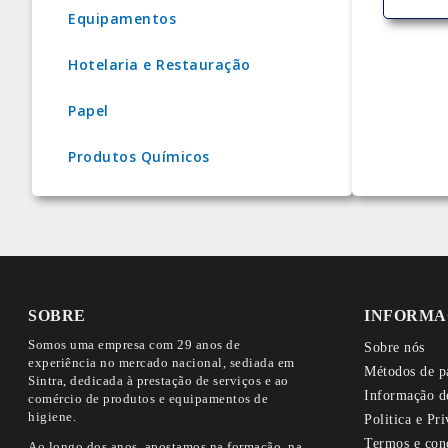
Equipamentos
Hotelaria e Restauração
Papel
Produtos Químicos
SOBRE
INFORMA
Somos uma empresa com 29 anos de
Sobre nós
experiência no mercado nacional, sediada em
Métodos de p
Sintra, dedicada à prestação de serviços e ao
Informação d
comércio de produtos e equipamentos de
higiene.
Politica e Pr
Termos e con
Ao longo dos anos, apostamos na formação, na