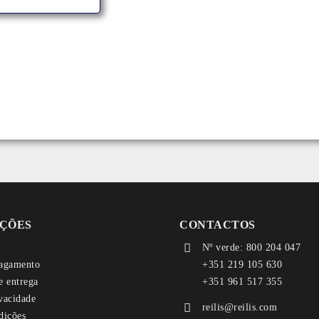
ÇÕES
CONTACTOS
Nº verde: 800 204 047
agamento
+351 219 105 630
e entrega
+351 961 517 355
ivacidade
reilis@reilis.com
dições