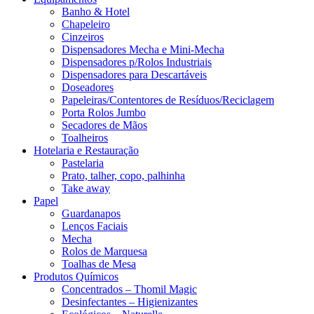
Banho & Hotel
Chapeleiro
Cinzeiros
Dispensadores Mecha e Mini-Mecha
Dispensadores p/Rolos Industriais
Dispensadores para Descartáveis
Doseadores
Papeleiras/Contentores de Resíduos/Reciclagem
Porta Rolos Jumbo
Secadores de Mãos
Toalheiros
Hotelaria e Restauração
Pastelaria
Prato, talher, copo, palhinha
Take away
Papel
Guardanapos
Lenços Faciais
Mecha
Rolos de Marquesa
Toalhas de Mesa
Produtos Químicos
Concentrados – Thomil Magic
Desinfectantes – Higienizantes