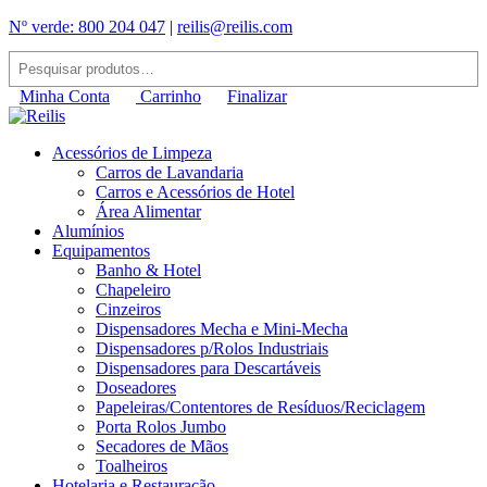
Nº verde: 800 204 047
|
reilis@reilis.com
Minha Conta
Carrinho
Finalizar
Acessórios de Limpeza
Carros de Lavandaria
Carros e Acessórios de Hotel
Área Alimentar
Alumínios
Equipamentos
Banho & Hotel
Chapeleiro
Cinzeiros
Dispensadores Mecha e Mini-Mecha
Dispensadores p/Rolos Industriais
Dispensadores para Descartáveis
Doseadores
Papeleiras/Contentores de Resíduos/Reciclagem
Porta Rolos Jumbo
Secadores de Mãos
Toalheiros
Hotelaria e Restauração