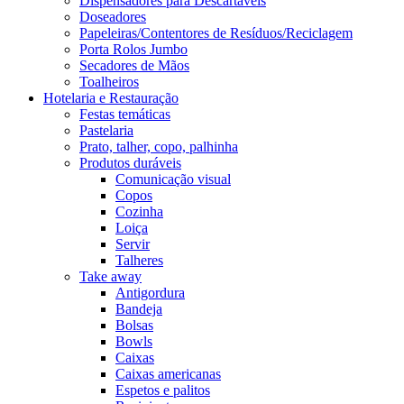
Dispensadores para Descartáveis
Doseadores
Papeleiras/Contentores de Resíduos/Reciclagem
Porta Rolos Jumbo
Secadores de Mãos
Toalheiros
Hotelaria e Restauração
Festas temáticas
Pastelaria
Prato, talher, copo, palhinha
Produtos duráveis
Comunicação visual
Copos
Cozinha
Loiça
Servir
Talheres
Take away
Antigordura
Bandeja
Bolsas
Bowls
Caixas
Caixas americanas
Espetos e palitos