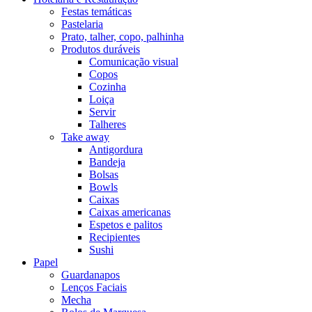
Festas temáticas
Pastelaria
Prato, talher, copo, palhinha
Produtos duráveis
Comunicação visual
Copos
Cozinha
Loiça
Servir
Talheres
Take away
Antigordura
Bandeja
Bolsas
Bowls
Caixas
Caixas americanas
Espetos e palitos
Recipientes
Sushi
Papel
Guardanapos
Lenços Faciais
Mecha