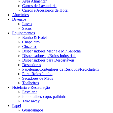
Área Alimentar
Carros de Lavandaria
Carros e Acessórios de Hotel
Alumínios
Diversos
Luvas
Sacos
Equipamentos
Banho & Hotel
Chapeleiro
Cinzeiros
Dispensadores Mecha e Mini-Mecha
Dispensadores p/Rolos Industriais
Dispensadores para Descartáveis
Doseadores
Papeleiras/Contentores de Resíduos/Reciclagem
Porta Rolos Jumbo
Secadores de Mãos
Toalheiros
Hotelaria e Restauração
Pastelaria
Prato, talher, copo, palhinha
Take away
Papel
Guardanapos