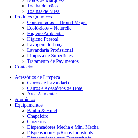
Rolos de Marquesa
Toalha de mãos
Toalhas de Mesa
Produtos Químicos
Concentrados – Thomil Magic
Ecológicos – Naturelle
Higiene Ambiental
Higiene Pessoal
Lavagem de Loiça
Lavandaria Profissional
Limpeza de Superfícies
Tratamento de Pavimentos
Contactos
Acessórios de Limpeza
Carros de Lavandaria
Carros e Acessórios de Hotel
Área Alimentar
Alumínios
Equipamentos
Banho & Hotel
Chapeleiro
Cinzeiros
Dispensadores Mecha e Mini-Mecha
Dispensadores p/Rolos Industriais