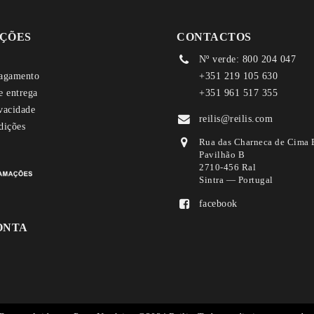
ÇÕES
CONTACTOS
Nº verde: 800 204 047
agamento
+351 219 105 630
e entrega
+351 961 517 355
ivacidade
reilis@reilis.com
dições
Rua das Charneca de Cima 
Pavilhão B
2710-456 Ral
Sintra — Portugal
facebook
ONTA